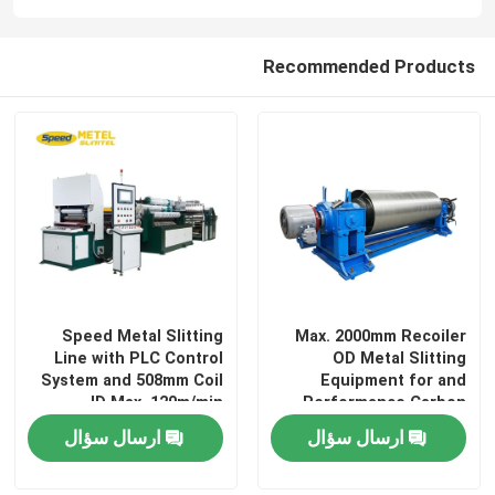
Recommended Products
Speed Metal Slitting
Max. 2000mm Recoiler
Line with PLC Control
OD Metal Slitting
System and 508mm Coil
Equipment for and
ID Max. 120m/min
Performance Carbon
Slitting Speed
Steel
ارسال سؤال
ارسال سؤال