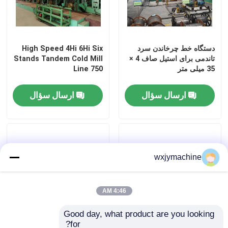
دستگاه خط چرخاندن سرد
High Speed ​​4Hi 6Hi Six
تاندمی برای استیل صاف 4 ×
Stands Tandem Cold Mill
35 میلی متر
Line 750
ارسال سؤال
ارسال سؤال
wxjymachine
صفحه اصلی
4:46 AM
محصولات
Good day, what product are you looking 
for?
درباره ما
برش چرخشی دقیق به خط
6 Hi Leveler Servo Cut to